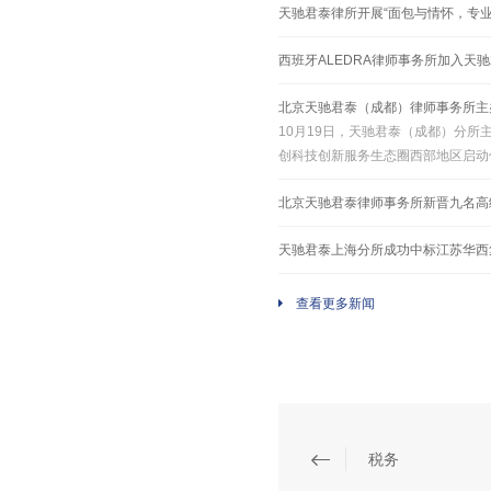
天驰君泰律所开展“面包与情怀，专
西班牙ALEDRA律师事务所加入
北京天驰君泰（成都）律师事务所主
​10月19日，天驰君泰（成都）分
创科技创新服务生态圈西部地区启动
北京天驰君泰律师事务所新晋九名高
天驰君泰上海分所成功中标江苏华西
查看更多新闻
税务