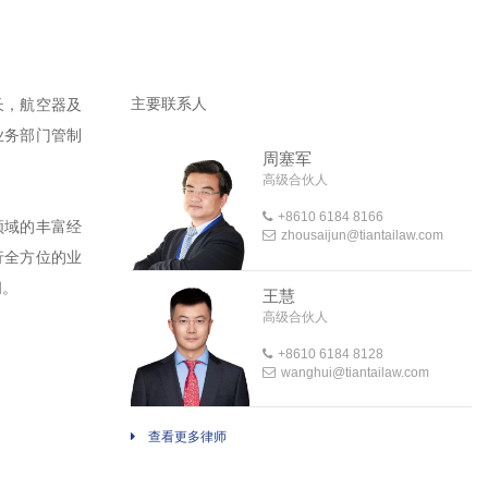
主要联系人
长，航空器及
业务部门管制
周塞军
高级合伙人
+8610 6184 8166
领域的丰富经
zhousaijun@tiantailaw.com
行全方位的业
问。
王慧
高级合伙人
+8610 6184 8128
wanghui@tiantailaw.com
查看更多律师