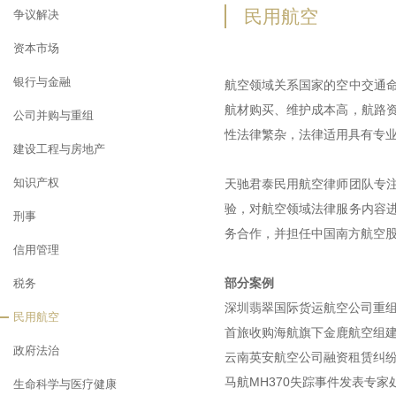
民用航空
争议解决
资本市场
银行与金融
航空领域关系国家的空中交通
航材购买、维护成本高，航路
公司并购与重组
性法律繁杂，法律适用具有专
建设工程与房地产
知识产权
天驰君泰民用航空律师团队专
验，对航空领域法律服务内容
刑事
务合作，并担任中国南方航空
信用管理
部分案例
税务
深圳翡翠国际货运航空公司重
民用航空
首旅收购海航旗下金鹿航空组
政府法治
云南英安航空公司融资租赁纠
马航MH370失踪事件发表专家
生命科学与医疗健康