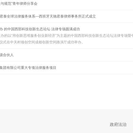
业与规范”青年律师分享会
天驰君泰全球法律服务体系—西班牙天驰君泰律师事务所正式成立
办 的中国西部科技创新生态论坛·法律专场圆满成功
所主办的以“用创新思维服务创业新经济”为主题的中国西部科技创新生态论坛法律专场暨
仪式在中关村领创空间成都创新空间路演厅成功举办。
级合伙人
集团有限公司重大专项法律服务项目
政府法治